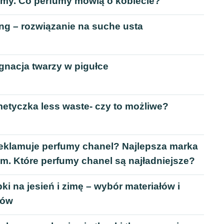
umy. Co perfumy mówią o kobiecie?
ng – rozwiązanie na suche usta
gnacja twarzy w pigułce
etyczka less waste- czy to możliwe?
reklamuje perfumy chanel? Najlepsza marka
m. Które perfumy chanel są najładniejsze?
ki na jesień i zimę – wybór materiałów i
rów