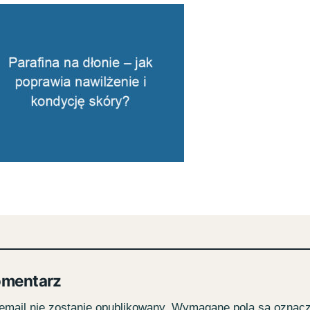
omentarz
email nie zostanie opublikowany.
Wymagane pola są oznac