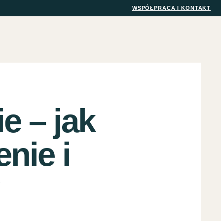
WSPÓŁPRACA I KONTAKT
e – jak
nie i
?