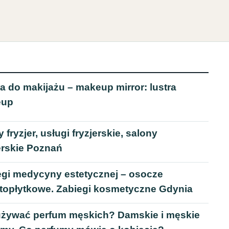
a do makijażu – makeup mirror: lustra
eup
 fryzjer, usługi fryzjerskie, salony
erskie Poznań
egi medycyny estetycznej – osocze
topłytkowe. Zabiegi kosmetyczne Gdynia
używać perfum męskich? Damskie i męskie