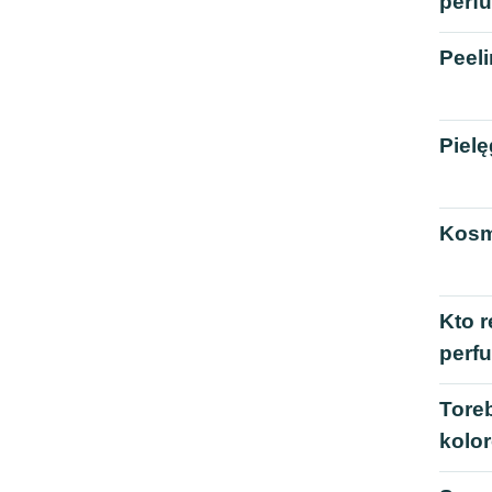
perf
Peeli
Pielę
Kosm
Kto 
perfu
Toreb
kolo