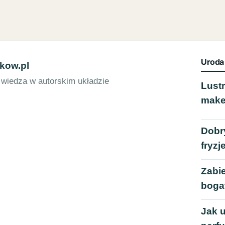
Uroda
kow.pl
 wiedza w autorskim układzie
Lustr
mak
Dobry
fryzj
Zabi
boga
Jak 