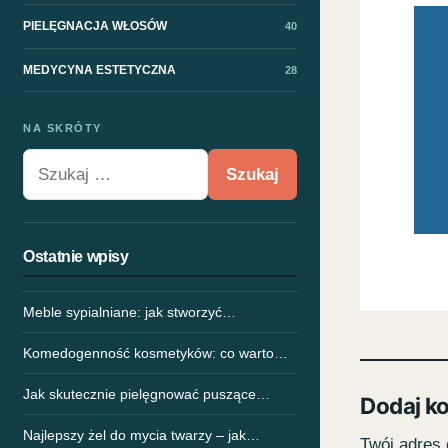
PIELĘGNACJA WŁOSÓW
40
MEDYCYNA ESTETYCZNA
28
NA SKRÓTY
Szukaj:
Ostatnie wpisy
Meble sypialniane: jak stworzyć…
Komedogenność kosmetyków: co warto…
Jak skutecznie pielęgnować puszące…
Dodaj k
Najlepszy żel do mycia twarzy – jak…
Twój adres 