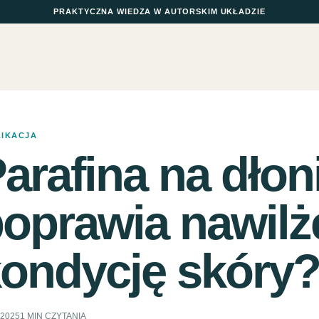
PRAKTYCZNA WIEDZA W AUTORSKIM UKŁADZIE
LIKACJA
arafina na dłoni
oprawia nawilże
ondycję skóry
.2025
1 MIN CZYTANIA