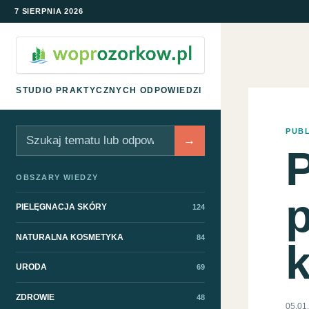
7 SIERPNIA 2026
STUDIO PRAKTYCZNYCH ODPOWIEDZI
PUB
Szukaj
→
P
OBSZARY WIEDZY
p
PIELĘGNACJA SKÓRY
124
NATURALNA KOSMETYKA
84
k
URODA
69
ZDROWIE
48
05.01