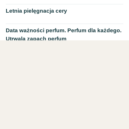
Letnia pielęgnacja cery
Data ważności perfum. Perfum dla każdego.
Utrwala zapach perfum
Rossmann promocje Kraków. Znana sieć
drogeryjna. Kiedy promocja na perfumy w
Rossmann?
Pielęgnacja twarzy w pigułce
Wzrost popularności tatuaży
Kto reklamuje perfumy chanel? Najlepsza