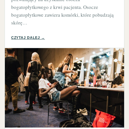
bogatopłytkowego z krwi pacjenta. Osocze
bogatopłytkowe zawiera komórki, które pobudzają
skórę…
CZYTAJ DALEJ →