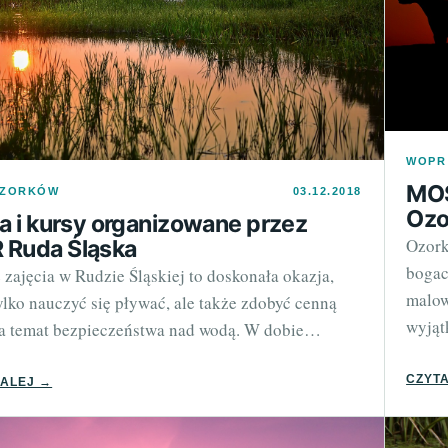
WOPR
MOS
OZORKÓW
03.12.2018
Ozo
ia i kursy organizowane przez
Ozork
Ruda Śląska
bogac
zajęcia w Rudzie Śląskiej to doskonała okazja,
malow
ylko nauczyć się pływać, ale także zdobyć cenną
wyją
a temat bezpieczeństwa nad wodą. W dobie…
CZYTA
DALEJ →