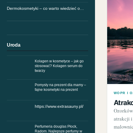
Dermokosmetyki – co warto wiedzieć o…
Uroda
Kolagen w kosmetyce – jak go
stosować? Kolagen serum do
twarzy
Pomysły na prezent dla mamy –
fajne kosmetyki na prezent
WOPR I 
Atrak
https://www.extrasauny.pl/
Ozorków 
atrakcji
malownic
Perfumeria douglas Płock,
Radom. Najlepsze perfumy w