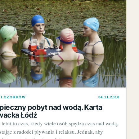
 I OZORKÓW
04.11.2018
pieczny pobyt nad wodą. Karta
wacka Łódź
 letni to czas, kiedy wiele osób spędza czas nad wodą,
stając z radości pływania i relaksu. Jednak, aby