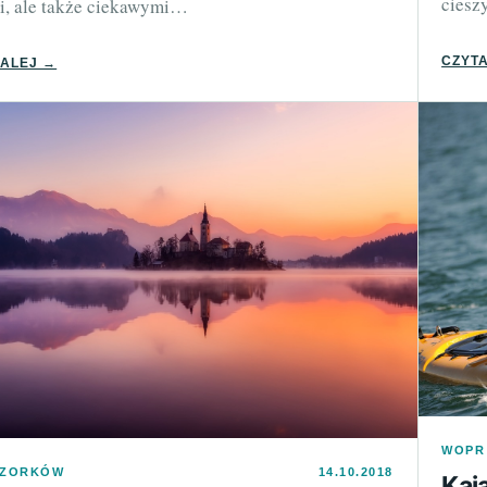
ciesz
i, ale także ciekawymi…
CZYTA
DALEJ →
WOPR
OZORKÓW
14.10.2018
Kaj