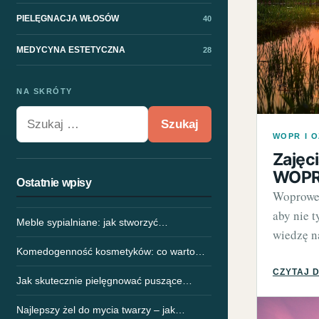
PIELĘGNACJA WŁOSÓW
40
MEDYCYNA ESTETYCZNA
28
NA SKRÓTY
Szukaj:
WOPR I 
Zajęc
WOPR 
Ostatnie wpisy
Woprowe 
aby nie t
Meble sypialniane: jak stworzyć…
wiedzę n
Komedogenność kosmetyków: co warto…
CZYTAJ 
Jak skutecznie pielęgnować puszące…
Najlepszy żel do mycia twarzy – jak…