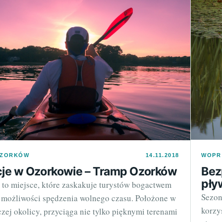
WOPR
OZORKÓW
14.11.2018
Bez
cje w Ozorkowie – Tramp Ozorków
pły
to miejsce, które zaskakuje turystów bogactwem
Sezon
 i możliwości spędzenia wolnego czasu. Położone w
korzy
zej okolicy, przyciąga nie tylko pięknymi terenami