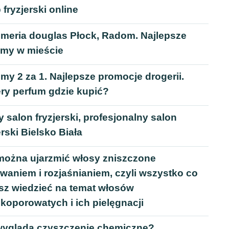
 fryzjerski online
umeria douglas Płock, Radom. Najlepsze
umy w mieście
my 2 za 1. Najlepsze promocje drogerii.
ery perfum gdzie kupić?
 salon fryzjerski, profesjonalny salon
erski Bielsko Biała
można ujarzmić włosy zniszczone
waniem i rozjaśnianiem, czyli wszystko co
sz wiedzieć na temat włosów
koporowatych i ich pielęgnacji
wygląda czyszczenie chemiczne?