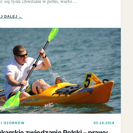
yć się tymi chwilami w pełni, warto…
J DALEJ →
 I OZORKÓW
03.10.2018
akarskie zwiedzanie Polski – prawy