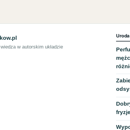
Uroda
kow.pl
 wiedza w autorskim układzie
Perf
mężc
różn
Zabie
odsy
Dobry
fryzj
Wypo