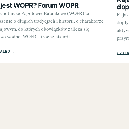
jest WOPR? Forum WOPR
dop
chotnicze Pogotowie Ratunkowe (WOPR) to
Kajak
zenie o długich tradycjach i historii, o charakterze
dopły
ajowym, do których obowiązków zalicza się
aktyw
two wodne. WOPR – trochę historii…
przyr
DALEJ →
CZYTA