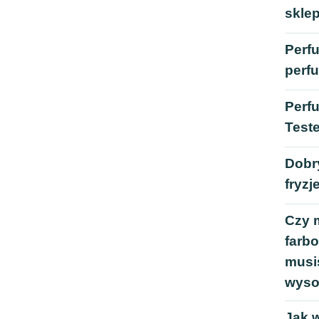
sklep
Perf
perf
Perfu
Test
Dobry
fryzj
Czy 
farbo
musi
wyso
Jak 