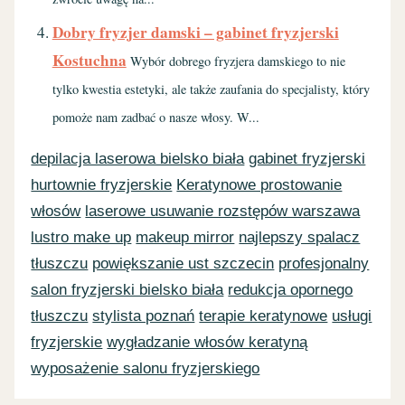
Dobry fryzjer damski – gabinet fryzjerski
Kostuchna
Wybór dobrego fryzjera damskiego to nie
tylko kwestia estetyki, ale także zaufania do specjalisty, który
pomoże nam zadbać o nasze włosy. W...
depilacja laserowa bielsko biała
gabinet fryzjerski
hurtownie fryzjerskie
Keratynowe prostowanie
włosów
laserowe usuwanie rozstępów warszawa
lustro make up
makeup mirror
najlepszy spalacz
tłuszczu
powiększanie ust szczecin
profesjonalny
salon fryzjerski bielsko biała
redukcja opornego
tłuszczu
stylista poznań
terapie keratynowe
usługi
fryzjerskie
wygładzanie włosów keratyną
wyposażenie salonu fryzjerskiego