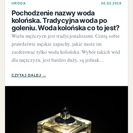
URODA
30.03.2018
Pochodzenie nazwy woda
kolońska. Tradycyjna woda po
goleniu. Woda kolońska co to jest?
Wielu mężczyzn jest tradycjonalistami. Cenią sobie
prawdziwie męskie zapachy, jakie może im
zaoferować tylko woda kolońska. Wybór takich wód
dla mężczyzn, jest bardzo duży, są jednak…
CZYTAJ DALEJ →