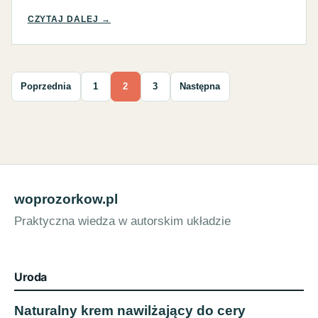
CZYTAJ DALEJ →
Stronicowanie wpisów
Poprzednia
1
2
3
Następna
woprozorkow.pl
Praktyczna wiedza w autorskim układzie
Uroda
Naturalny krem nawilżający do cery