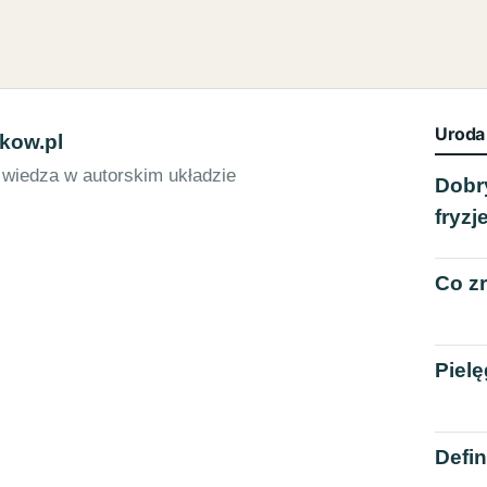
Uroda
kow.pl
 wiedza w autorskim układzie
Dobry
fryzj
Co z
Pielę
Defin