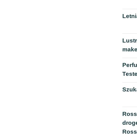
Letni
Lustr
mak
Perfu
Test
Szuk
Ross
drog
Ros