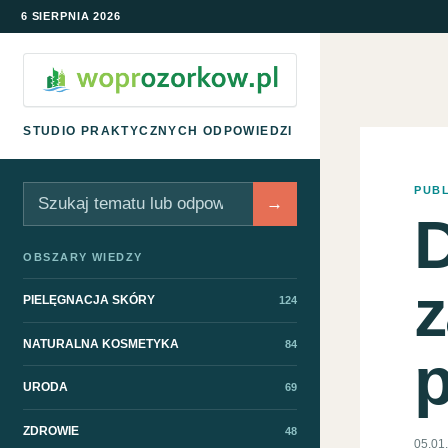
6 SIERPNIA 2026
STUDIO PRAKTYCZNYCH ODPOWIEDZI
PUB
Szukaj
→
D
OBSZARY WIEDZY
z
PIELĘGNACJA SKÓRY
124
NATURALNA KOSMETYKA
84
p
URODA
69
ZDROWIE
48
05.01