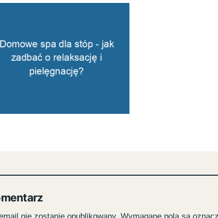
omentarz
email nie zostanie opublikowany.
Wymagane pola są oznac