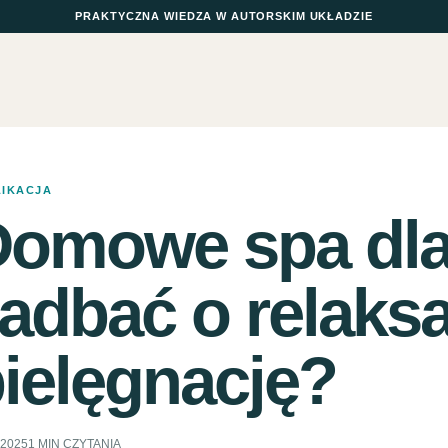
PRAKTYCZNA WIEDZA W AUTORSKIM UKŁADZIE
LIKACJA
omowe spa dla 
adbać o relaksa
ielęgnację?
.2025
1 MIN CZYTANIA