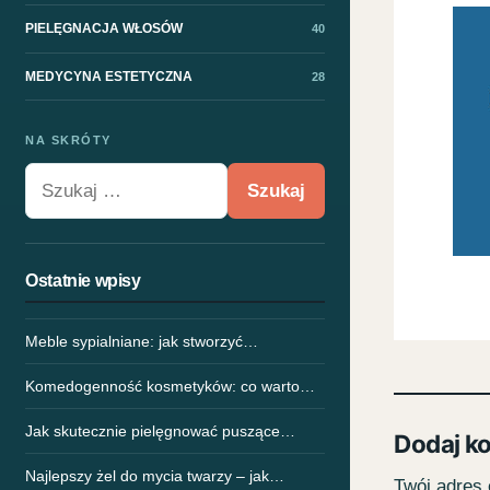
PIELĘGNACJA WŁOSÓW
40
MEDYCYNA ESTETYCZNA
28
NA SKRÓTY
Szukaj:
Ostatnie wpisy
Meble sypialniane: jak stworzyć…
Komedogenność kosmetyków: co warto…
Jak skutecznie pielęgnować puszące…
Dodaj k
Najlepszy żel do mycia twarzy – jak…
Twój adres 