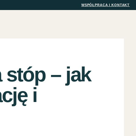
WSPÓŁPRACA I KONTAKT
stóp – jak
cję i