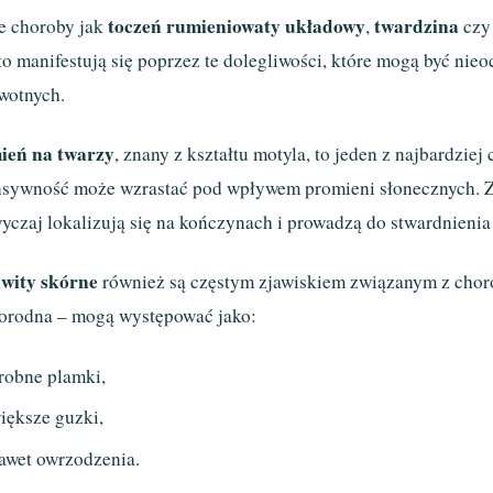
toczeń rumieniowaty układowy
twardzina
e choroby jak
,
cz
to manifestują się poprzez te dolegliwości, które mogą być nie
wotnych.
ień na twarzy
, znany z kształtu motyla, to jeden z najbardzi
nsywność może wzrastać pod wpływem promieni słonecznych. 
yczaj lokalizują się na kończynach i prowadzą do stwardnienia
wity skórne
również są częstym zjawiskiem związanym z choro
orodna – mogą występować jako:
robne plamki,
iększe guzki,
awet owrzodzenia.