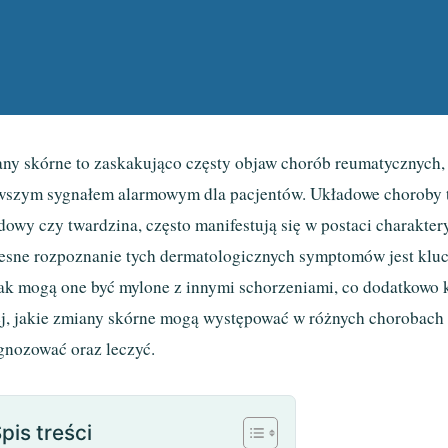
ny skórne to zaskakująco częsty objaw chorób reumatycznych, k
wszym sygnałem alarmowym dla pacjentów. Układowe choroby tk
dowy czy twardzina, często manifestują się w postaci charakt
sne rozpoznanie tych dermatologicznych symptomów jest kluczo
ak mogą one być mylone z innymi schorzeniami, co dodatkowo k
ej, jakie zmiany skórne mogą występować w różnych chorobach 
gnozować oraz leczyć.
pis treści