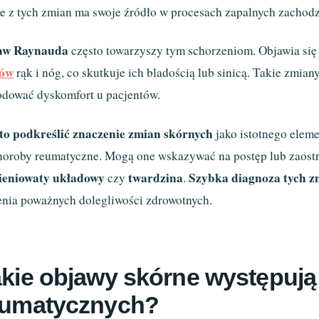
e z tych zmian ma swoje źródło w procesach zapalnych zachod
aw Raynauda
często towarzyszy tym schorzeniom. Objawia si
ców
rąk i nóg, co skutkuje ich bladością lub sinicą. Takie zmian
dować dyskomfort u pacjentów.
o podkreślić znaczenie zmian skórnych
jako istotnego elem
horoby reumatyczne. Mogą one wskazywać na postęp lub zaostr
ieniowaty układowy
twardzina
Szybka diagnoza tych z
czy
.
enia poważnych dolegliwości zdrowotnych.
kie objawy skórne występuj
eumatycznych?