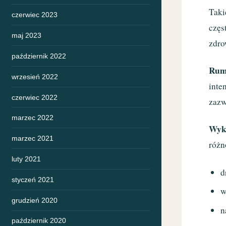
Taki
czerwiec 2023
częs
maj 2023
zdro
październik 2022
Rum
wrzesień 2022
inte
czerwiec 2022
zazw
marzec 2022
Wyk
marzec 2021
różn
luty 2021
d
styczeń 2021
w
grudzień 2020
n
październik 2020