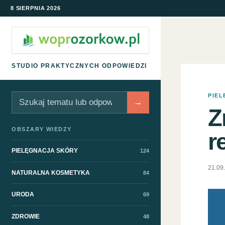
8 SIERPNIA 2026
STUDIO PRAKTYCZNYCH ODPOWIEDZI
PIE
Szukaj
→
Z
OBSZARY WIEDZY
r
PIELĘGNACJA SKÓRY
124
21.09
NATURALNA KOSMETYKA
84
URODA
69
ZDROWIE
48