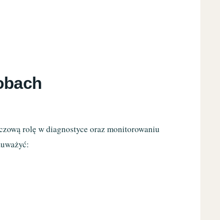
robach
czową rolę w diagnostyce oraz monitorowaniu
auważyć: