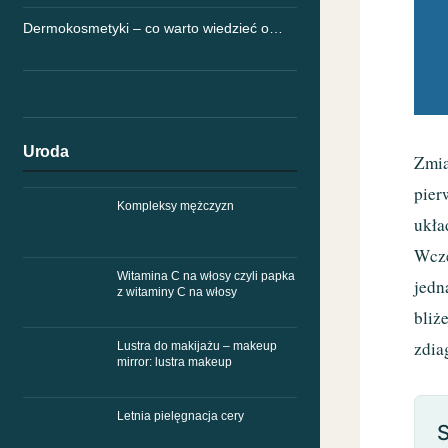
Dermokosmetyki – co warto wiedzieć o…
Uroda
Zmia
pier
Kompleksy mężczyzn
ukła
Wcze
Witamina C na włosy czyli papka
jedn
z witaminy C na włosy
bliż
zdia
Lustra do makijażu – makeup
mirror: lustra makeup
Letnia pielęgnacja cery
S