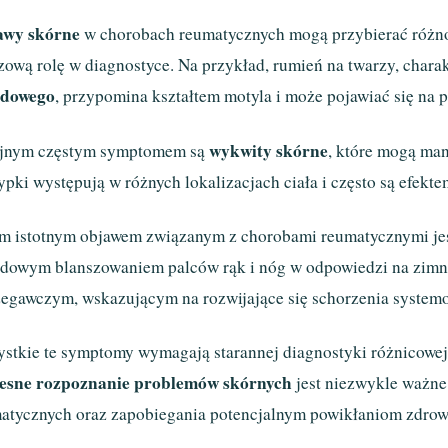
awy skórne
w chorobach reumatycznych mogą przybierać różno
zową rolę w diagnostyce. Na przykład, rumień na twarzy, chara
adowego
, przypomina kształtem motyla i może pojawiać się na p
wykwity skórne
jnym częstym symptomem są
, które mogą man
pki występują w różnych lokalizacjach ciała i często są efek
m istotnym objawem związanym z chorobami reumatycznymi je
dowym blanszowaniem palców rąk i nóg w odpowiedzi na zimno
zegawczym, wskazującym na rozwijające się schorzenia system
stkie te symptomy wymagają starannej diagnostyki różnicowej
esne rozpoznanie problemów skórnych
jest niezwykle ważne
atycznych oraz zapobiegania potencjalnym powikłaniom zdro