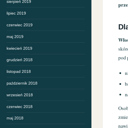
sierpień 2019
prze
lipiec 2019
czerwiec 2019
Dl
maj 2019
Włos
skór
kwiecień 2019
pod 
grudzień 2018
listopad 2018
n
b
październik 2018
n
wrzesień 2018
czerwiec 2018
Oso
zmie
maj 2018
nawi