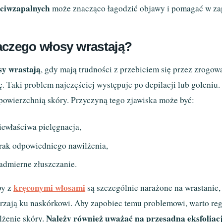
ciwzapalnych
może znacząco łagodzić objawy i pomagać w za
aczego włosy wrastają?
y wrastają
, gdy mają trudności z przebiciem się przez zrogow
ę. Taki problem najczęściej występuje po depilacji lub goleniu.
powierzchnią skóry. Przyczyną tego zjawiska może być:
iewłaściwa pielęgnacja,
rak odpowiedniego nawilżenia,
admierne złuszczanie.
kręconymi włosami
by z
są szczególnie narażone na wrastanie, 
rzają ku naskórkowi. Aby zapobiec temu problemowi, warto reg
Należy również uważać na przesadną eksfoliac
lżenie skóry.