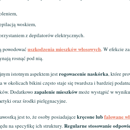
oleniem,
epilacją woskiem,
orzystaniem z depilatorów elektrycznych.
uszkodzenia mieszków włosowych
ą powodować
. W efekcie z
ynają rosnąć pod nią.
rogowacenie naskórka
jnym istotnym aspektem jest
, które p
a w okolicach bikini często staje się twardsza i bardziej podatn
zapalenie mieszków
ków. Dodatkowo
może wystąpić w wyniku i
etyki oraz środki pielęgnacyjne.
kręcone lub
falowane wł
awostką jest to, że osoby posiadające
Regularne stosowanie odpowi
ędu na specyfikę ich struktury.