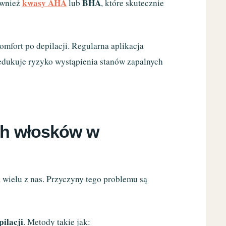
kwasy AHA
BHA
również
lub
, które skutecznie
mfort po depilacji. Regularna aplikacja
redukuje ryzyko wystąpienia stanów zapalnych
ch włosków w
a wielu z nas. Przyczyny tego problemu są
ilacji
. Metody takie jak: