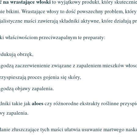
 na wrastające włoski
to wyjątkowy produkt, który skutecznie
nie bikini. Wrastające włosy to dość powszechny problem, któr
jalistyczne maści zawierają składniki aktywne, które działają p
ki właściwościom przeciwzapalnym te preparaty:
edukują obrzęk,
agodzą zaczerwienienie związane z zapaleniem mieszków włos
rzyspieszają proces gojenia się skóry,
agodzą objawy zapalenia.
aloes
dniki takie jak
czy różnorodne ekstrakty roślinne przyspie
wy zapalenia.
łanie złuszczające tych maści ułatwia usuwanie martwego naskó