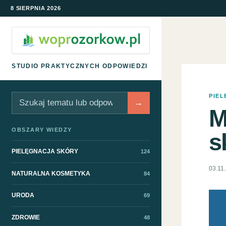
8 SIERPNIA 2026
STUDIO PRAKTYCZNYCH ODPOWIEDZI
PIE
Szukaj
→
M
OBSZARY WIEDZY
s
PIELĘGNACJA SKÓRY
124
03.11
NATURALNA KOSMETYKA
84
URODA
69
ZDROWIE
48