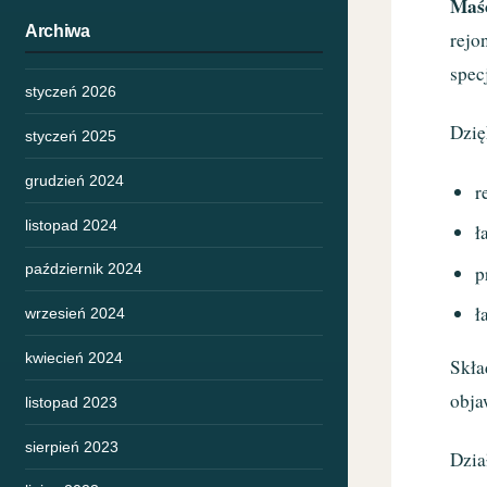
Maść
Archiwa
rejo
spec
styczeń 2026
Dzię
styczeń 2025
grudzień 2024
r
listopad 2024
ł
październik 2024
p
ł
wrzesień 2024
kwiecień 2024
Skła
obja
listopad 2023
sierpień 2023
Dzia