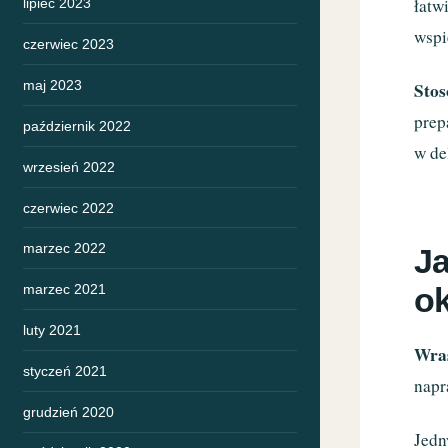
łatw
lipiec 2023
wspi
czerwiec 2023
maj 2023
Stos
prep
październik 2022
w de
wrzesień 2022
czerwiec 2022
marzec 2022
Ja
ok
marzec 2021
luty 2021
Wras
styczeń 2021
napr
grudzień 2020
Jedn