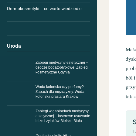
Dermokosmetyki – co warto wiedzieć o…
Uroda
Maść
dysk
Zabiegi medycyny estetycznej –
prob
osocze bogatopłytkowe. Zabiegi
kosmetyczne Gdynia
ból 
przy
Woda kolońska czy perfumy?
Zapach dla mężczyzny. Woda
tak 
kolońska prastara Kraków
Zabiegi w gabinetach medycyny
estetycznej – laserowe usuwanie
S
blizn i żylaków Bielsko Biała
Depilacja okolic bikini –