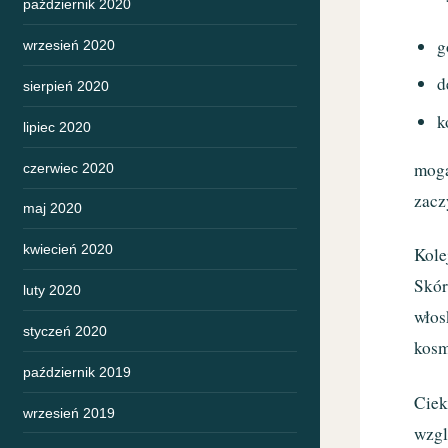
październik 2020
g
wrzesień 2020
d
sierpień 2020
k
lipiec 2020
mog
czerwiec 2020
zacz
maj 2020
kwiecień 2020
Kole
Skór
luty 2020
włos
styczeń 2020
kosm
październik 2019
Ciek
wrzesień 2019
wzgl