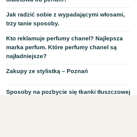
Jak radzić sobie z wypadającymi włosami,
trzy tanie sposoby.
Kto reklamuje perfumy chanel? Najlepsza
marka perfum. Które perfumy chanel są
najładniejsze?
Zakupy ze stylistką – Poznań
Sposoby na pozbycie się tkanki tłuszczowej
– redukcja opornego tłuszczu. Najlepszy
spalacz tłuszczu dla kobiet, najlepszy
spalacz tłuszczu
Perfumy Warszawa centrum. Perfumy dla