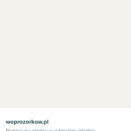
woprozorkow.pl
Praktyczna wiedza w autorskim układzie