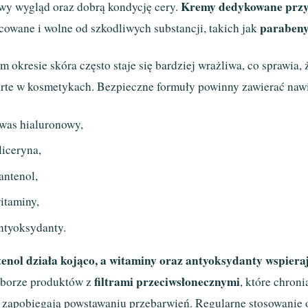
Kremy dedykowane prz
wy wygląd oraz dobrą kondycję cery.
paraben
cowane i wolne od szkodliwych substancji, takich jak
m okresie skóra często staje się bardziej wrażliwa, co sprawia
rte w kosmetykach. Bezpieczne formuły powinny zawierać nawilż
was hialuronowy,
liceryna,
antenol,
itaminy,
ntyoksydanty.
enol działa kojąco, a witaminy oraz antyoksydanty wspieraj
filtrami przeciwsłonecznymi
borze produktów z
, które chron
 zapobiegają powstawaniu przebarwień. Regularne stosowani