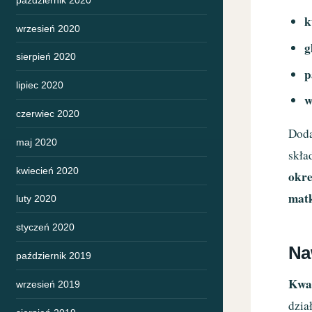
k
wrzesień 2020
g
sierpień 2020
p
lipiec 2020
w
czerwiec 2020
Dod
maj 2020
skła
kwiecień 2020
okre
matk
luty 2020
styczeń 2020
Na
październik 2019
Kwa
wrzesień 2019
dzia