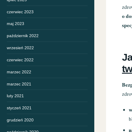
zdro
czerwiec 2023
o do
maj 2023
spec
październik 2022
wrzesień 2022
Ja
czerwiec 2022
tw
marzec 2022
Bezp
marzec 2021
zdro
luty 2021
styczeń 2021
w
b
grudzień 2020
n
październik 2020