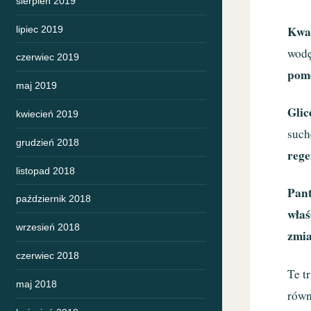
sierpień 2019
Kwa
lipiec 2019
wodę
czerwiec 2019
pomo
maj 2019
Glic
kwiecień 2019
such
grudzień 2018
rege
listopad 2018
Pan
październik 2018
właś
wrzesień 2018
zmia
czerwiec 2018
Te t
maj 2018
równ