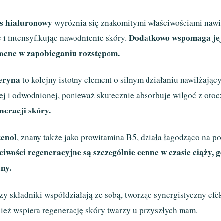
s hialuronowy
wyróżnia się znakomitymi właściwościami nawil
Dodatkowo wspomaga jej 
 i intensyfikując nawodnienie skóry.
cne w zapobieganiu rozstępom.
eryna
to kolejny istotny element o silnym działaniu nawilżają
ej i odwodnionej, ponieważ skutecznie absorbuje wilgoć z oto
neracji skóry.
tenol
, znany także jako prowitamina B5, działa łagodząco na po
ciwości regeneracyjne są szczególnie cenne w czasie ciąży,
ny.
rzy składniki współdziałają ze sobą, tworząc synergistyczny efek
ież wspiera regenerację skóry twarzy u przyszłych mam.