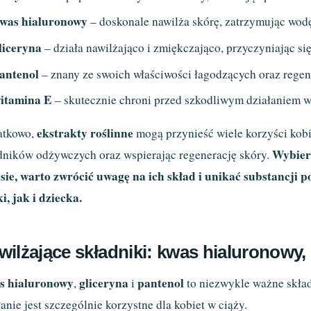
was hialuronowy
– doskonale nawilża skórę, zatrzymując wodę
liceryna
– działa nawilżająco i zmiękczająco, przyczyniając si
antenol
– znany ze swoich właściwości łagodzących oraz regen
itamina E
– skutecznie chroni przed szkodliwym działaniem w
ekstrakty roślinne
atkowo,
mogą przynieść wiele korzyści kobi
Wybier
dników odżywczych oraz wspierając regenerację skóry.
sie, warto zwrócić uwagę na ich skład i unikać substancji 
i, jak i dziecka.
wilżające składniki: kwas hialuronowy, 
s hialuronowy
gliceryna
pantenol
,
i
to niezwykle ważne składn
łanie jest szczególnie korzystne dla kobiet w ciąży.