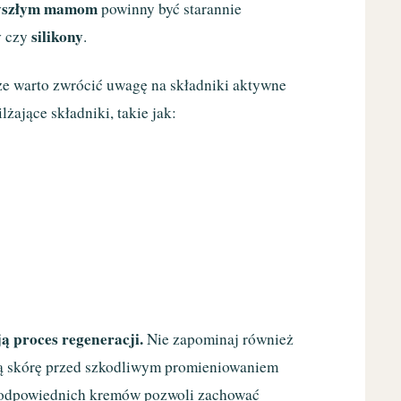
yszłym mamom
powinny być starannie
y
silikony
czy
.
, że warto zwrócić uwagę na składniki aktywne
ające składniki, takie jak:
ą proces regeneracji.
Nie zapominaj również
ią skórę przed szkodliwym promieniowaniem
e odpowiednich kremów pozwoli zachować