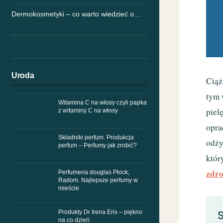
Dermokosmetyki – co warto wiedzieć o…
Uroda
Ciąż
tym 
Witamina C na włosy czyli papka
piel
z witaminy C na włosy
opra
Składniki perfum. Produkcja
odży
perfum – Perfumy jak zrobić?
któr
zdro
Perfumeria douglas Płock,
Radom. Najlepsze perfumy w
mieście
Produkty Dr Irena Eris – piękno
S
na co dzień