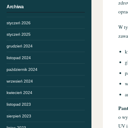
zdro
Archiwa
opra
styczeń 2026
W ty
styczeń 2025
zawa
grudzień 2024
k
listopad 2024
g
październik 2024
p
wrzesień 2024
w
kwiecień 2024
a
listopad 2023
Pant
sierpień 2023
o wy
UV i
lipiec 2023