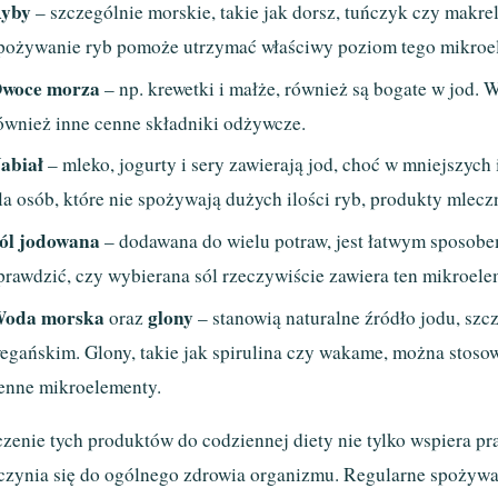
yby
– szczególnie morskie, takie jak dorsz, tuńczyk czy makr
pożywanie ryb pomoże utrzymać właściwy poziom tego mikroe
woce morza
– np. krewetki i małże, również są bogate w jod. W
ównież inne cenne składniki odżywcze.
abiał
– mleko, jogurty i sery zawierają jod, choć w mniejszych
la osób, które nie spożywają dużych ilości ryb, produkty mlec
ól jodowana
– dodawana do wielu potraw, jest łatwym sposobe
prawdzić, czy wybierana sól rzeczywiście zawiera ten mikroele
oda morska
glony
oraz
– stanowią naturalne źródło jodu, sz
egańskim. Glony, takie jak spirulina czy wakame, można stos
enne mikroelementy.
zenie tych produktów do codziennej diety nie tylko wspiera pr
czynia się do ogólnego zdrowia organizmu. Regularne spożywa