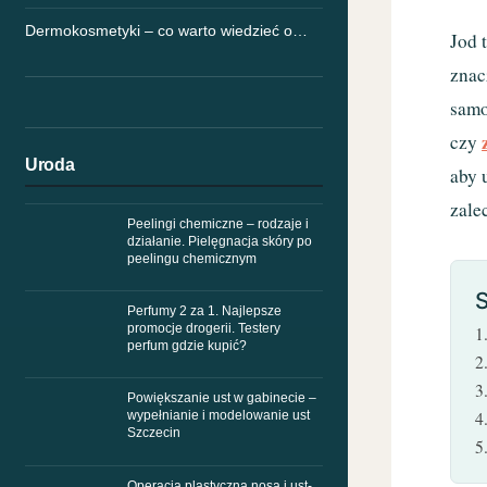
Dermokosmetyki – co warto wiedzieć o…
Jod 
znac
samo
czy
Uroda
aby 
zale
Peelingi chemiczne – rodzaje i
działanie. Pielęgnacja skóry po
peelingu chemicznym
S
Perfumy 2 za 1. Najlepsze
promocje drogerii. Testery
perfum gdzie kupić?
Powiększanie ust w gabinecie –
wypełnianie i modelowanie ust
Szczecin
Operacja plastyczna nosa i ust-