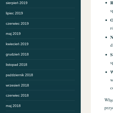
R
sierpień 2019
s
lipiec 2019
O
czerwiec 2019
r
maj 2019
N
kwiecień 2019
d
S
grudzień 2018
s
listopad 2018
W
październik 2018
w
wrzesień 2018
c
czerwiec 2018
Włąc
maj 2018
przy