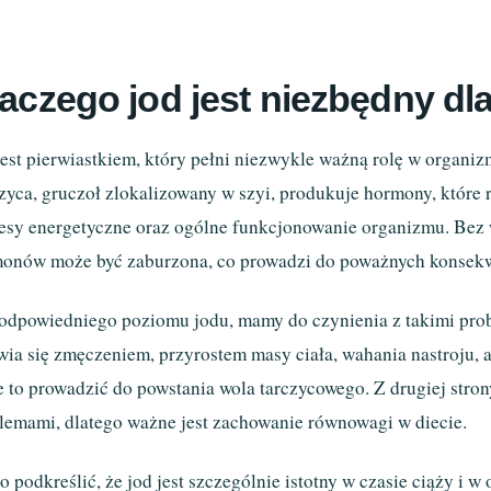
aczego jod jest niezbędny d
jest pierwiastkiem, który pełni niezwykle ważną rolę w organiz
zyca, gruczoł zlokalizowany w szyi, produkuje hormony, które
esy energetyczne oraz ogólne funkcjonowanie organizmu. Bez wy
onów może być zaburzona, co prowadzi do poważnych konsekw
odpowiedniego poziomu jodu, mamy do czynienia z takimi prob
wia się zmęczeniem, przyrostem masy ciała, wahania nastroju, 
 to prowadzić do powstania wola tarczycowego. Z drugiej stron
lemami, dlatego ważne jest zachowanie równowagi w diecie.
o podkreślić, że jod jest szczególnie istotny w czasie ciąży i 