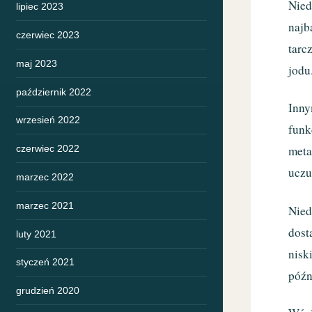
Nied
lipiec 2023
najb
czerwiec 2023
tarc
maj 2023
jodu
październik 2022
Inny
wrzesień 2022
funk
czerwiec 2022
meta
uczu
marzec 2022
marzec 2021
Nied
dost
luty 2021
nisk
styczeń 2021
późn
grudzień 2020