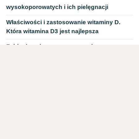
wysokoporowatych i ich pielęgnacji
Właściwości i zastosowanie witaminy D.
Która witamina D3 jest najlepsza
Zabiegi medycyny estetycznej – osocze
bogatopłytkowe. Zabiegi kosmetyczne
Gdynia
Sposoby na usuwanie rozstępów –
laserowe usuwanie rozstępów Warszawa.
Redukcja rozstępów
Produkty Dr Irena Eris – piękno na co dzień