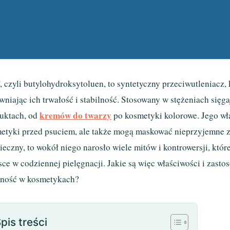
 czyli butylohydroksytoluen, to syntetyczny przeciwutleniacz
wniając ich trwałość i stabilność. Stosowany w stężeniach sięg
kremów do twarzy
uktach, od
po kosmetyki kolorowe. Jego wła
etyki przed psuciem, ale także mogą maskować nieprzyjemne 
ieczny, to wokół niego narosło wiele mitów i kontrowersji, któr
sce w codziennej pielęgnacji. Jakie są więc właściwości i zast
ność w kosmetykach?
pis treści