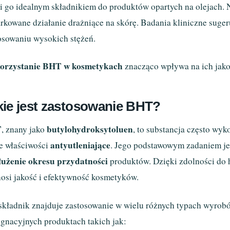
i go idealnym składnikiem do produktów opartych na olejach.
rkowane działanie drażniące na skórę. Badania kliniczne suge
osowaniu wysokich stężeń.
orzystanie BHT w kosmetykach
znacząco wpływa na ich jakoś
kie jest zastosowanie BHT?
T
butylohydroksytoluen
, znany jako
, to substancja często wy
antyutleniające
e właściwości
. Jego podstawowym zadaniem j
użenie okresu przydatności
produktów. Dzięki zdolności do 
osi jakość i efektywność kosmetyków.
składnik znajduje zastosowanie w wielu różnych typach wyrob
ęgnacyjnych produktach takich jak: