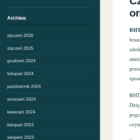
Cz
o
Archiwa
BH
styczeń 2026
bran
styczeń 2025
zdol
mini
grudzień 2024
prze
listopad 2024
spra
październik 2024
BHT 
wrzesień 2024
Dzię
kwiecień 2024
pogo
czyn
listopad 2023
sierpień 2023