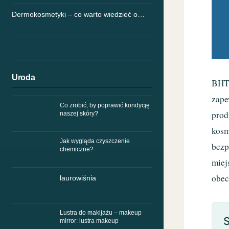
Dermokosmetyki – co warto wiedzieć o…
Uroda
BHT,
zape
Co zrobić, by poprawić kondycję
prod
naszej skóry?
kosm
Jak wygląda czyszczenie
bezp
chemiczne?
miej
obec
laurowiśnia
Lustra do makijażu – makeup
S
mirror: lustra makeup