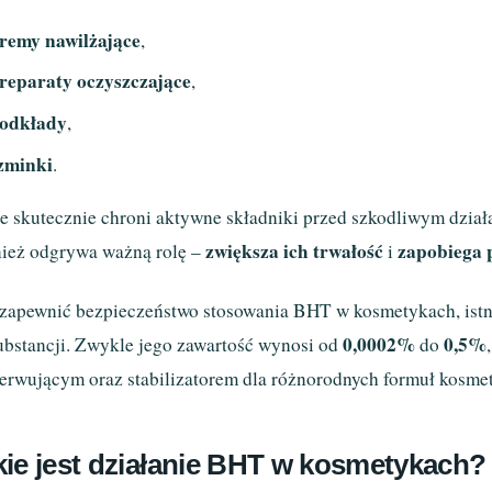
remy nawilżające
,
reparaty oczyszczające
,
odkłady
,
zminki
.
e skutecznie chroni aktywne składniki przed szkodliwym dzi
zwiększa ich trwałość
zapobiega 
ież odgrywa ważną rolę –
i
zapewnić bezpieczeństwo stosowania BHT w kosmetykach, istn
0,0002%
0,5%
substancji. Zwykle jego zawartość wynosi od
do
erwującym oraz stabilizatorem dla różnorodnych formuł kosme
kie jest działanie BHT w kosmetykach?