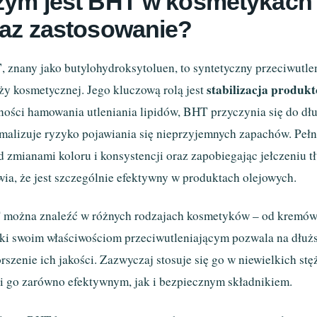
ym jest BHT w kosmetykach i
raz zastosowanie?
T
, znany jako butylohydroksytoluen, to syntetyczny przeciwutle
stabilizacja produk
ży kosmetycznej. Jego kluczową rolą jest
ności hamowania utleniania lipidów, BHT przyczynia się do d
malizuje ryzyko pojawiania się nieprzyjemnych zapachów. Pełni 
d zmianami koloru i konsystencji oraz zapobiegając jełczeniu 
wia, że jest szczególnie efektywny w produktach olejowych.
można znaleźć w różnych rodzajach kosmetyków – od kremów d
ki swoim właściwościom przeciwutleniającym pozwala na dłu
rszenie ich jakości. Zazwyczaj stosuje się go w niewielkich s
i go zarówno efektywnym, jak i bezpiecznym składnikiem.