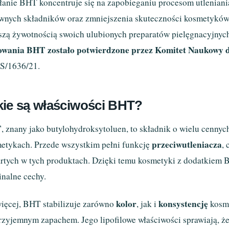
łanie BHT koncentruje się na zapobieganiu procesom utleniani
wnych składników oraz zmniejszenia skuteczności kosmetyków.
szą żywotnością swoich ulubionych preparatów pielęgnacyjnyc
owania BHT zostało potwierdzone przez Komitet Naukowy 
S/1636/21.
kie są właściwości BHT?
T
, znany jako butylohydroksytoluen, to składnik o wielu cennyc
przeciwutleniacza
etykach. Przede wszystkim pełni funkcję
,
rtych w tych produktach. Dzięki temu kosmetyki z dodatkiem B
inalne cechy.
kolor
konsystencję
ięcej, BHT stabilizuje zarówno
, jak i
kosme
rzyjemnym zapachem. Jego lipofilowe właściwości sprawiają, że