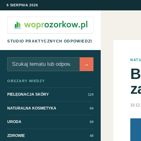
6 SIERPNIA 2026
STUDIO PRAKTYCZNYCH ODPOWIEDZI
NAT
Szukaj
→
B
OBSZARY WIEDZY
z
PIELĘGNACJA SKÓRY
124
10.12
NATURALNA KOSMETYKA
84
URODA
69
ZDROWIE
48