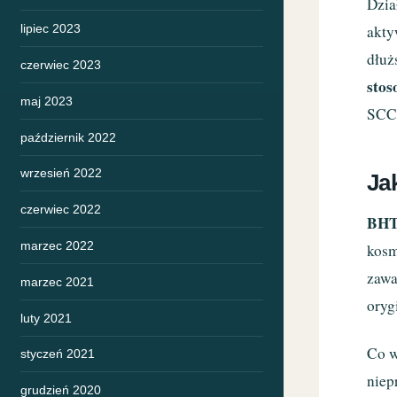
Dzia
akty
lipiec 2023
dłuż
czerwiec 2023
stos
maj 2023
SCC
październik 2022
wrzesień 2022
Ja
czerwiec 2022
BH
marzec 2022
kosm
zawa
marzec 2021
oryg
luty 2021
Co w
styczeń 2021
niep
grudzień 2020