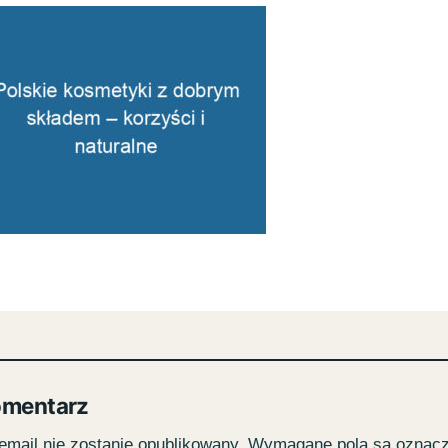
omentarz
email nie zostanie opublikowany.
Wymagane pola są oznac