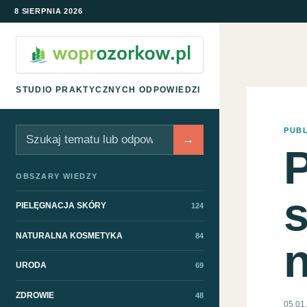
8 SIERPNIA 2026
STUDIO PRAKTYCZNYCH ODPOWIEDZI
PUB
Szukaj
→
P
OBSZARY WIEDZY
s
PIELĘGNACJA SKÓRY
124
NATURALNA KOSMETYKA
84
n
URODA
69
ZDROWIE
48
05.01