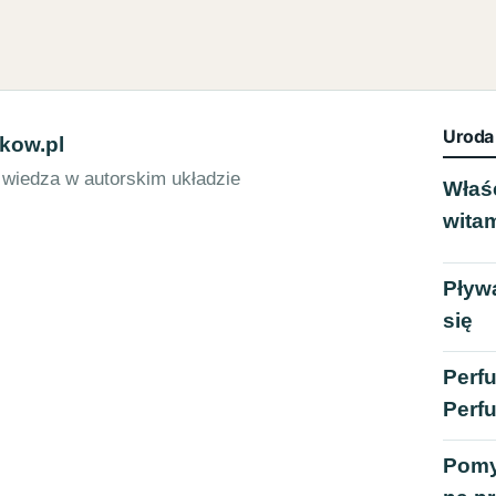
Uroda
kow.pl
 wiedza w autorskim układzie
Właś
witam
Pływ
się
Perf
Perfu
Pomy