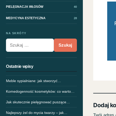
PIELĘGNACJA WŁOSÓW
40
MEDYCYNA ESTETYCZNA
28
NA SKRÓTY
Szukaj:
Ostatnie wpisy
Meble sypialniane: jak stworzyć…
Komedogenność kosmetyków: co warto…
Jak skutecznie pielęgnować puszące…
Dodaj k
Najlepszy żel do mycia twarzy – jak…
Twój adres 