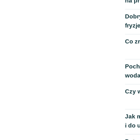
na p
Dobry
fryzj
Co z
Poch
woda
Czy 
Jak 
i do 