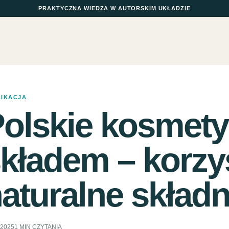
PRAKTYCZNA WIEDZA W AUTORSKIM UKŁADZIE
LIKACJA
olskie kosmety
kładem – korzyś
aturalne składn
.2025
1 MIN CZYTANIA