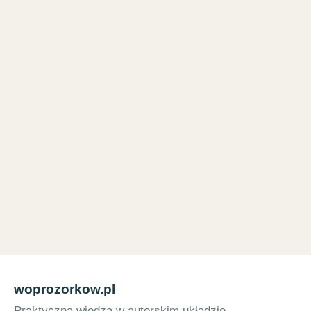
woprozorkow.pl
Praktyczna wiedza w autorskim układzie